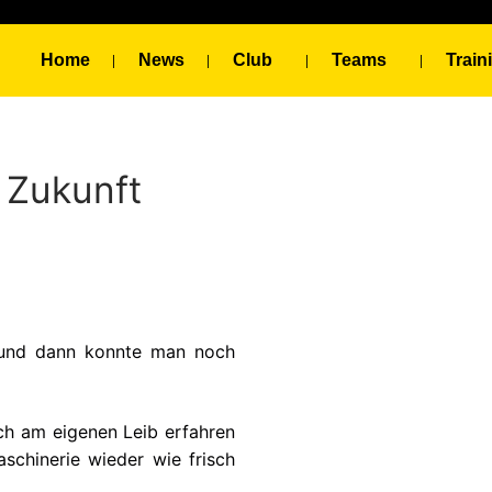
Home
News
Club
Teams
Train
e Zukunft
und dann konnte man noch
ch am eigenen Leib erfahren
aschinerie wieder wie frisch