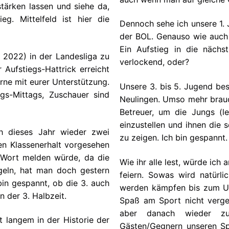
tärken lassen und siehe da,
g. Mittelfeld ist hier die
Dennoch sehe ich unsere 1. 
der BOL. Genauso wie auch u
Ein Aufstieg in die nächs
n 2022) in der Landesliga zu
verlockend, oder?
 Aufstiegs-Hattrick erreicht
rne mit eurer Unterstützung.
Unsere 3. bis 5. Jugend bes
gs-Mittags, Zuschauer sind
Neulingen. Umso mehr brauch
Betreuer, um die Jungs (l
einzustellen und ihnen die 
ch dieses Jahr wieder zwei
zu zeigen. Ich bin gespannt.
en Klassenerhalt vorgesehen
 Wort melden würde, da die
Wie ihr alle lest, würde ich
ugeln, hat man doch gestern
feiern. Sowas wird natürlic
bin gespannt, ob die 3. auch
werden kämpfen bis zum Um
n der 3. Halbzeit.
Spaß am Sport nicht verges
aber danach wieder 
t langem in der Historie der
Gästen/Gegnern unseren Sp