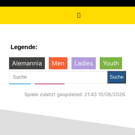
Legende:
Alemannia
Men
Ladies
Youth
Pokal
Verband
Spiele zuletzt geupdated: 21:43 10/06/2026.