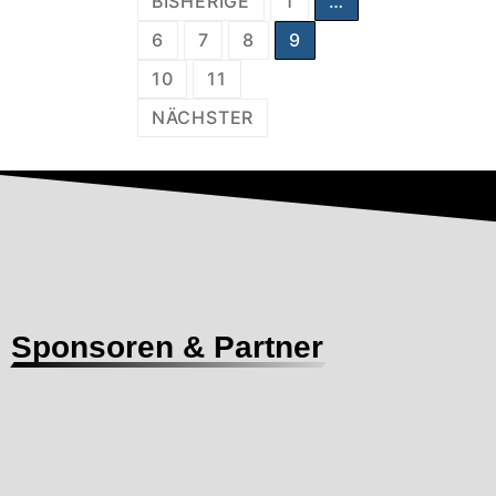
BISHERIGE
1
…
6
7
8
9
10
11
NÄCHSTER
Sponsoren & Partner