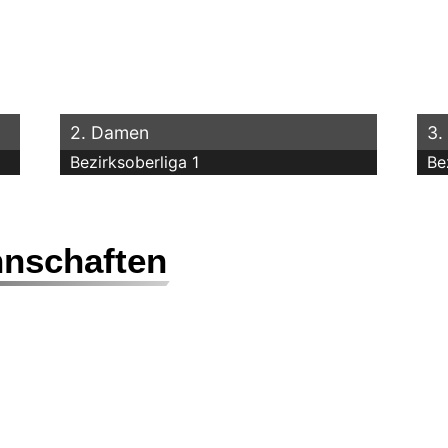
2. Damen
3.
Bezirksoberliga 1
Be
nschaften